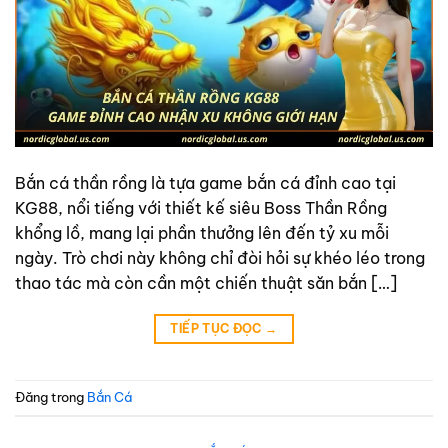
Bắn cá thần rồng là tựa game bắn cá đỉnh cao tại
KG88, nổi tiếng với thiết kế siêu Boss Thần Rồng
khổng lồ, mang lại phần thưởng lên đến tỷ xu mỗi
ngày. Trò chơi này không chỉ đòi hỏi sự khéo léo trong
thao tác mà còn cần một chiến thuật săn bắn […]
TIẾP TỤC ĐỌC
→
Đăng trong
Bắn Cá