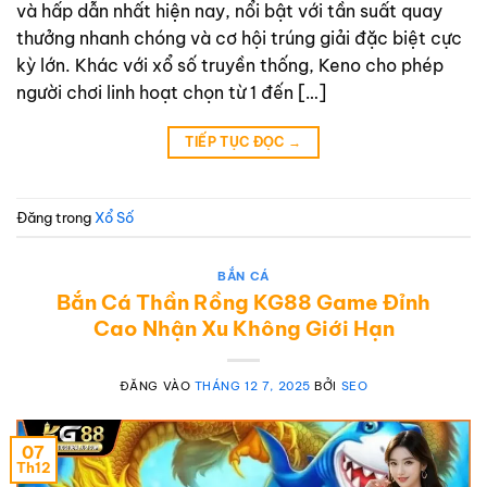
và hấp dẫn nhất hiện nay, nổi bật với tần suất quay
thưởng nhanh chóng và cơ hội trúng giải đặc biệt cực
kỳ lớn. Khác với xổ số truyền thống, Keno cho phép
người chơi linh hoạt chọn từ 1 đến […]
TIẾP TỤC ĐỌC
→
Đăng trong
Xổ Số
BẮN CÁ
Bắn Cá Thần Rồng KG88 Game Đỉnh
Cao Nhận Xu Không Giới Hạn
ĐĂNG VÀO
THÁNG 12 7, 2025
BỞI
SEO
07
Th12