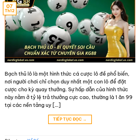
07
Th12
Bạch thủ lô là một hình thức cá cược lô đề phổ biến,
nơi người chơi chỉ chọn duy nhất một con lô để đặt
cược cho kỳ quay thưởng. Sự hấp dẫn của hình thức
này nằm ở tỷ lệ trả thưởng cực cao, thường là 1 ăn 99
tại các nền tảng uy […]
TIẾP TỤC ĐỌC
→