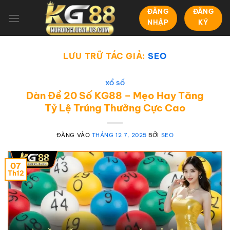
Bỏ
ĐĂNG
ĐĂNG
qua
NHẬP
KÝ
nội
dung
LƯU TRỮ TÁC GIẢ:
SEO
XỔ SỐ
Dàn Đề 20 Số KG88 – Mẹo Hay Tăng
Tỷ Lệ Trúng Thưởng Cực Cao
ĐĂNG VÀO
THÁNG 12 7, 2025
BỞI
SEO
07
Th12