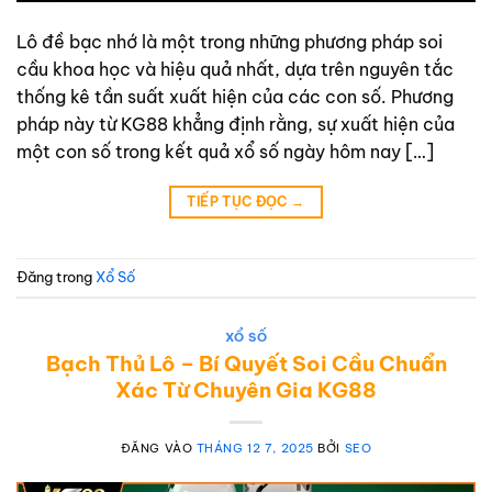
Lô đề bạc nhớ là một trong những phương pháp soi
cầu khoa học và hiệu quả nhất, dựa trên nguyên tắc
thống kê tần suất xuất hiện của các con số. Phương
pháp này từ KG88 khẳng định rằng, sự xuất hiện của
một con số trong kết quả xổ số ngày hôm nay […]
TIẾP TỤC ĐỌC
→
Đăng trong
Xổ Số
XỔ SỐ
Bạch Thủ Lô – Bí Quyết Soi Cầu Chuẩn
Xác Từ Chuyên Gia KG88
ĐĂNG VÀO
THÁNG 12 7, 2025
BỞI
SEO