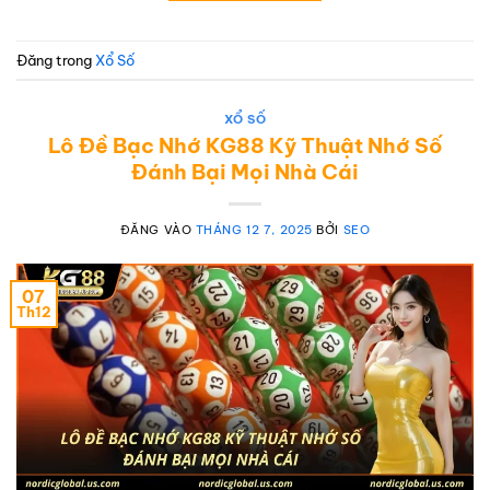
Đăng trong
Xổ Số
XỔ SỐ
Lô Đề Bạc Nhớ KG88 Kỹ Thuật Nhớ Số
Đánh Bại Mọi Nhà Cái
ĐĂNG VÀO
THÁNG 12 7, 2025
BỞI
SEO
07
Th12