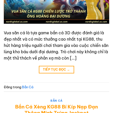
Vua săn cá là tựa game bắn cá 3D được đánh giá là
đẹp nhất và có mức thưởng cao nhất tại KG88, thu
hút hàng triệu người chơi tham gia vào cuộc chiến săn
lùng kho báu dưới đại dương. Trò chơi này không chỉ là
một thử thách về phản xạ mà còn […]
TIẾP TỤC ĐỌC
→
Đăng trong
Bắn Cá
BẮN CÁ
Bắn Cá Xèng KG88 Bí Kíp Nạp Đạn
Thông Minh Trúng Jackpot