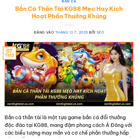
BẮN CÁ
Bắn Cá Thần Tài KG88 Mẹo Hay Kích
Hoạt Phần Thưởng Khủng
ĐĂNG VÀO
THÁNG 12 7, 2025
BỞI
SEO
07
Th12
Bắn cá thần tài là một tựa game bắn cá đổi thưởng
độc đáo tại KG88, mang đậm phong cách Á Đông với
các biểu tượng may mắn và cơ chế phần thưởng hấp