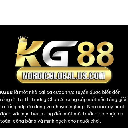
Thần
Cách
May
Tài
Quay
Mắn
Jackpot
Hũ
Nhất
KG88
Thắng
Bí
Jackpot
Kíp
Lớn
Kích
Từ
Hoạt
KG88
Thưởng
Khổng
Lồ
KG88
là một nhà cái cá cược trực tuyến được biết đến
rộng rãi tại thị trường Châu Á,
cung cấp một nền tảng giải
trí tổng hợp đa dạng và chuyên nghiệp.
Nhà cái này hoạt
động với mục tiêu mang đến một môi trường cá cược
an
toàn, công bằng và minh bạch
cho người chơi.