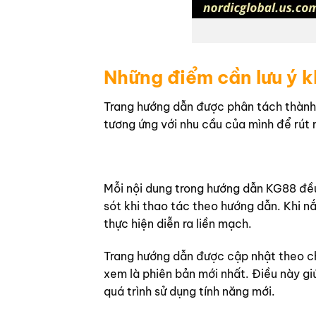
Những điểm cần lưu ý k
Trang hướng dẫn được phân tách thành
tương ứng với nhu cầu của mình để rút 
Mỗi nội dung trong hướng dẫn KG88 đều
sót khi thao tác theo hướng dẫn. Khi nắ
thực hiện diễn ra liền mạch.
Trang hướng dẫn được cập nhật theo ch
xem là phiên bản mới nhất. Điều này gi
quá trình sử dụng tính năng mới.