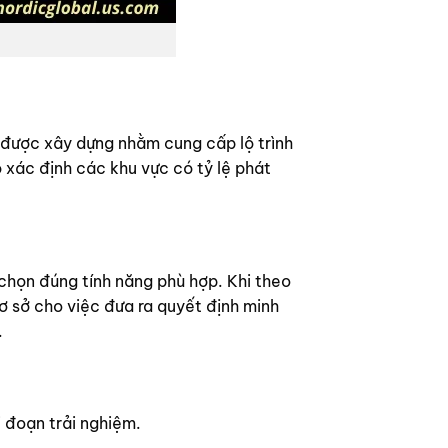
 được xây dựng nhằm cung cấp lộ trình
ó xác định các khu vực có tỷ lệ phát
 chọn đúng tính năng phù hợp. Khi theo
ơ sở cho việc đưa ra quyết định minh
.
i đoạn trải nghiệm.