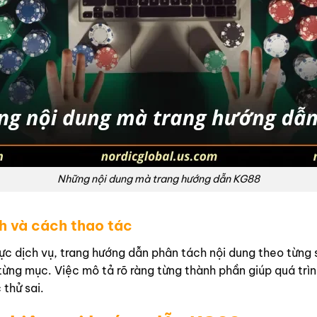
Những nội dung mà trang hướng dẫn KG88
nh và cách thao tác
ực dịch vụ, trang hướng dẫn phân tách nội dung theo từng s
 từng mục. Việc mô tả rõ ràng từng thành phần giúp quá trì
 thử sai.