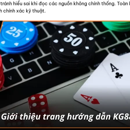
 tránh hiểu sai khi đọc các nguồn không chính thống. Toàn
h chính xác kỹ thuật.