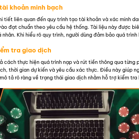
 tài khoản minh bạch
i tiết liên quan đến quy trình tạo tài khoản và xác minh da
o đạt chuẩn theo yêu cầu hệ thống. Tài liệu này được biê
 nhân. Khi hiểu rõ quy trình, người dùng đảm bảo quá trình 
iểm tra giao dịch
 cách thực hiện quá trình nạp và rút tiền thông qua từng 
ịch, thời gian dự kiến và yêu cầu xác thực. Điều này giúp 
 mô tả rõ ràng về trạng thái giao dịch nhằm hỗ trợ kiểm tra 