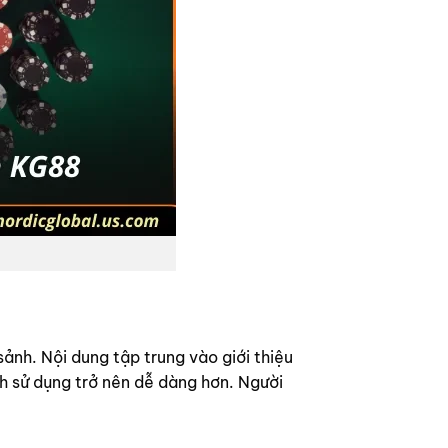
ảnh. Nội dung tập trung vào giới thiệu
nh sử dụng trở nên dễ dàng hơn. Người