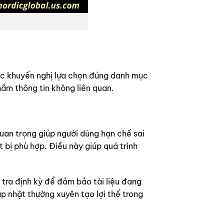
ợc khuyến nghị lựa chọn đúng danh mục
hầm thông tin không liên quan.
uan trọng giúp người dùng hạn chế sai
 bị phù hợp. Điều này giúp quá trình
tra định kỳ để đảm bảo tài liệu đang
ập nhật thường xuyên tạo lợi thế trong