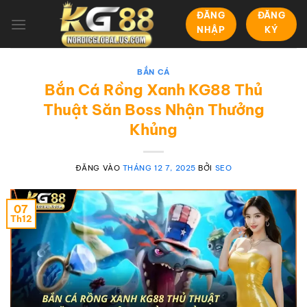
Bỏ
ĐĂNG
ĐĂNG
qua
NHẬP
KÝ
nội
dung
BẮN CÁ
Bắn Cá Rồng Xanh KG88 Thủ
Thuật Săn Boss Nhận Thưởng
Khủng
ĐĂNG VÀO
THÁNG 12 7, 2025
BỞI
SEO
07
Th12