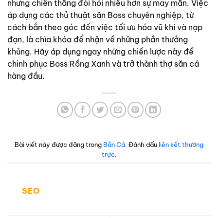
nhưng chiến thắng đòi hỏi nhiều hơn sự may mắn. Việc
áp dụng các thủ thuật săn Boss chuyên nghiệp, từ
cách bắn theo góc đến việc tối ưu hóa vũ khí và nạp
đạn, là chìa khóa để nhận về những phần thưởng
khủng. Hãy áp dụng ngay những chiến lược này để
chinh phục Boss Rồng Xanh và trở thành thợ săn cá
hàng đầu.
Bài viết này được đăng trong
Bắn Cá
. Đánh dấu
liên kết thường
trực
.
SEO