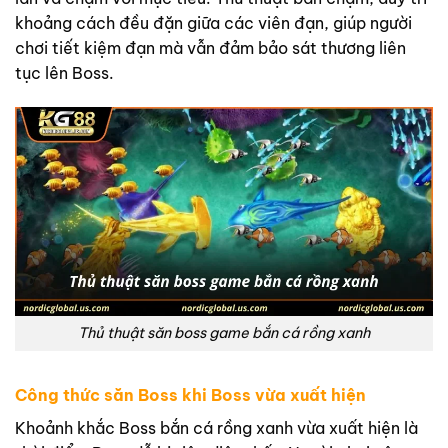
khoảng cách đều đặn giữa các viên đạn, giúp người
chơi tiết kiệm đạn mà vẫn đảm bảo sát thương liên
tục lên Boss.
Thủ thuật săn boss game bắn cá rồng xanh
Công thức săn Boss khi Boss vừa xuất hiện
Khoảnh khắc Boss bắn cá rồng xanh vừa xuất hiện là