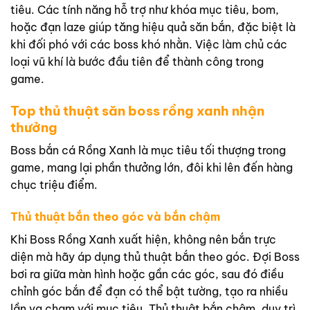
tiêu. Các tính năng hỗ trợ như khóa mục tiêu, bom,
hoặc đạn laze giúp tăng hiệu quả săn bắn, đặc biệt là
khi đối phó với các boss khó nhằn. Việc làm chủ các
loại vũ khí là bước đầu tiên để thành công trong
game.
Top thủ thuật săn boss rồng xanh nhận
thưởng
Boss bắn cá Rồng Xanh là mục tiêu tối thượng trong
game, mang lại phần thưởng lớn, đôi khi lên đến hàng
chục triệu điểm.
Thủ thuật bắn theo góc và bắn chậm
Khi Boss Rồng Xanh xuất hiện, không nên bắn trực
diện mà hãy áp dụng thủ thuật bắn theo góc. Đợi Boss
bơi ra giữa màn hình hoặc gần các góc, sau đó điều
chỉnh góc bắn để đạn có thể bật tường, tạo ra nhiều
lần va chạm với mục tiêu. Thủ thuật bắn chậm, duy trì