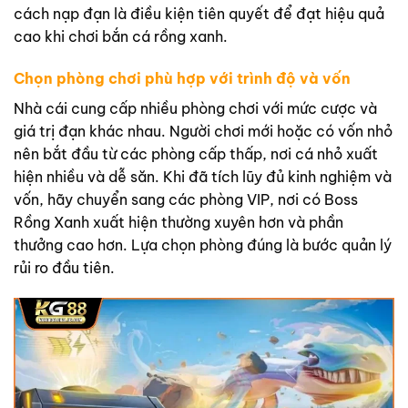
cách nạp đạn là điều kiện tiên quyết để đạt hiệu quả
cao khi chơi bắn cá rồng xanh.
Chọn phòng chơi phù hợp với trình độ và vốn
Nhà cái cung cấp nhiều phòng chơi với mức cược và
giá trị đạn khác nhau. Người chơi mới hoặc có vốn nhỏ
nên bắt đầu từ các phòng cấp thấp, nơi cá nhỏ xuất
hiện nhiều và dễ săn. Khi đã tích lũy đủ kinh nghiệm và
vốn, hãy chuyển sang các phòng VIP, nơi có Boss
Rồng Xanh xuất hiện thường xuyên hơn và phần
thưởng cao hơn. Lựa chọn phòng đúng là bước quản lý
rủi ro đầu tiên.