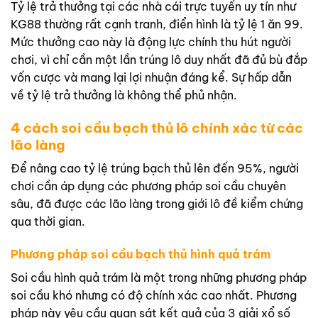
Tỷ lệ trả thưởng tại các nhà cái trực tuyến uy tín như
KG88 thường rất cạnh tranh, điển hình là tỷ lệ 1 ăn 99.
Mức thưởng cao này là động lực chính thu hút người
chơi, vì chỉ cần một lần trúng lô duy nhất đã đủ bù đắp
vốn cược và mang lại lợi nhuận đáng kể. Sự hấp dẫn
về tỷ lệ trả thưởng là không thể phủ nhận.
4 cách soi cầu bạch thủ lô chính xác từ các
lão làng
Để nâng cao tỷ lệ trúng bạch thủ lên đến 95%, người
chơi cần áp dụng các phương pháp soi cầu chuyên
sâu, đã được các lão làng trong giới lô đề kiểm chứng
qua thời gian.
Phương pháp soi cầu bạch thủ hình quả trám
Soi cầu hình quả trám là một trong những phương pháp
soi cầu khó nhưng có độ chính xác cao nhất. Phương
pháp này yêu cầu quan sát kết quả của 3 giải xổ số