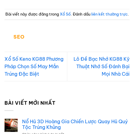
Bài viết này được đăng trong
Xổ Số
. Đánh dấu
liên kết thường trực
.
SEO
Xổ Số Keno KG88 Phương
Lô Đề Bạc Nhớ KG88 Kỹ
Pháp Chọn Số May Mắn
Thuật Nhớ Số Đánh Bại
Trúng Đặc Biệt
Mọi Nhà Cái
BÀI VIẾT MỚI NHẤT
Nổ Hũ 3D Hoàng Gia Chiến Lược Quay Hũ Quý
Tộc Trúng Khủng