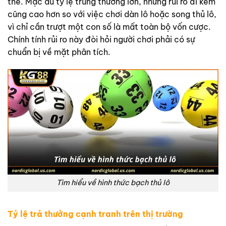
thể. Mặc dù tỷ lệ trúng thưởng lớn, nhưng rủi ro đi kèm
cũng cao hơn so với việc chơi dàn lô hoặc song thủ lô,
vì chỉ cần trượt một con số là mất toàn bộ vốn cược.
Chính tính rủi ro này đòi hỏi người chơi phải có sự
chuẩn bị về mặt phân tích.
Tìm hiểu về hình thức bạch thủ lô
Tỷ lệ trả thưởng cạnh tranh trên thị trường