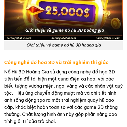
Giới thiệu về game nổ hũ 3D hoàng gia
Công nghệ đồ họa 3D và trải nghiệm thị giác
Nổ Hũ 3D Hoàng Gia sử dụng công nghệ đồ họa 3D
tiên tiến để tái hiện một cung điện xa hoa, với các
biểu tượng vương miện, ngai vàng và các nhân vật quý
tộc. Hiệu ứng chuyển động mượt mà và chi tiết hình
ảnh sống động tạo ra một trải nghiệm quay hũ cao
cấp, khác biệt hoàn toàn so với các game 2D thông
thường. Chất lượng hình ảnh này góp phần nâng cao
tính giải trí của trò chơi.