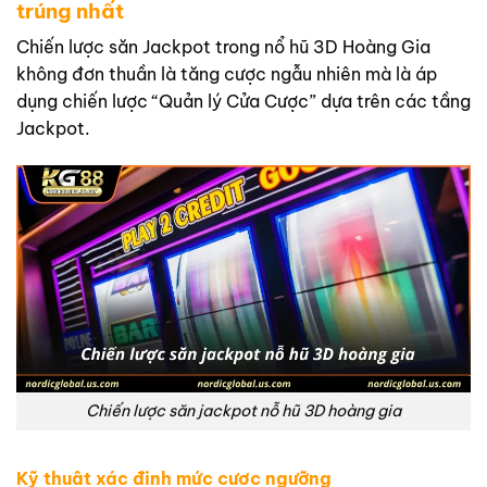
trúng nhất
Chiến lược săn Jackpot trong nổ hũ 3D Hoàng Gia
không đơn thuần là tăng cược ngẫu nhiên mà là áp
dụng chiến lược “Quản lý Cửa Cược” dựa trên các tầng
Jackpot.
Chiến lược săn jackpot nỗ hũ 3D hoàng gia
Kỹ thuật xác định mức cược ngưỡng