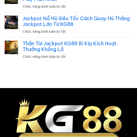
Hũ
Hũ
Chức năng bình luận bị tắt
ở
79
Quý
Slot
Mẹo
Tộc
Xèng
Jackpot Nổ Hũ Siêu Tốc Cách Quay Hũ Thắng
Chơi
Trúng
Nổ
Thông
Jackpot Lớn Từ KG88
Khủng
Hũ
Minh
Chức năng bình luận bị tắt
ở
888
Nhận
Jackpot
Thủ
Lộc
Nổ
Thần Tài Jackpot KG88 Bí Kíp Kích Hoạt
Thuật
Đầy
Hũ
Săn
Thưởng Khổng Lồ
Túi
Siêu
Hũ
Chức năng bình luận bị tắt
ở
Tốc
Vàng
Thần
Cách
May
Tài
Quay
Mắn
Jackpot
Hũ
Nhất
KG88
Thắng
Bí
Jackpot
Kíp
Lớn
Kích
Từ
Hoạt
KG88
Thưởng
Khổng
Lồ