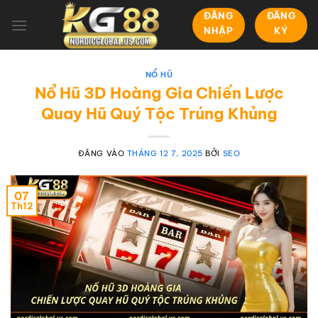
Bỏ
ĐĂNG
ĐĂNG
qua
NHẬP
KÝ
nội
dung
NỔ HŨ
Nổ Hũ 3D Hoàng Gia Chiến Lược
Quay Hũ Quý Tộc Trúng Khủng
ĐĂNG VÀO
THÁNG 12 7, 2025
BỞI
SEO
07
Th12