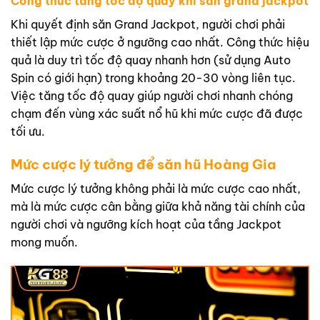
Công thức tăng tốc độ quay khi săn grand jackpot
Khi quyết định săn Grand Jackpot, người chơi phải
thiết lập mức cược ở ngưỡng cao nhất. Công thức hiệu
quả là duy trì tốc độ quay nhanh hơn (sử dụng Auto
Spin có giới hạn) trong khoảng 20-30 vòng liên tục.
Việc tăng tốc độ quay giúp người chơi nhanh chóng
chạm đến vùng xác suất nổ hũ khi mức cược đã được
tối ưu.
Mức cược lý tưởng để săn hũ Hoàng Gia
Mức cược lý tưởng không phải là mức cược cao nhất,
mà là mức cược cân bằng giữa khả năng tài chính của
người chơi và ngưỡng kích hoạt của tầng Jackpot
mong muốn.