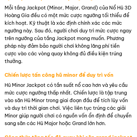
Mỗi tầng Jackpot (Minor, Major, Grand) của Nổ Hũ 3D
Hoàng Gia đều có một mức cược ngưỡng tối thiểu để
kích hoạt. Kỹ thuật là xác định chính xác các mức
ngưỡng này. Sau đó, người chơi duy trì mức cược ngay
trên ngưỡng của tầng Jackpot mong muốn. Phương
pháp này đảm bảo người chơi không lãng phí tiền
cược vào các vòng quay không đủ điều kiện trúng
thưởng.
Chiến lược tấn công hũ minor để duy trì vốn
Hũ Minor Jackpot có tần suất nổ cao hơn và yêu cầu
mức cược ngưỡng thấp nhất. Chiến lược là tập trung
vào săn Hũ Minor trong giai đoạn đầu để tích lũy vốn
và duy trì thời gian chơi. Việc liên tục trúng các giải
Minor giúp người chơi có nguồn vốn ổn định để chuyển
sang săn các Hũ Major hoặc Grand lớn hơn.