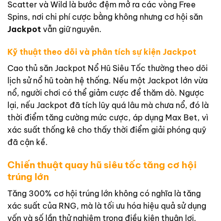
Scatter và Wild là bước đệm mở ra các vòng Free
Spins, nơi chi phí cược bằng không nhưng cơ hội săn
Jackpot
vẫn giữ nguyên.
Kỹ thuật theo dõi và phân tích sự kiện Jackpot
Cao thủ săn Jackpot Nổ Hũ Siêu Tốc thường theo dõi
lịch sử nổ hũ toàn hệ thống. Nếu một Jackpot lớn vừa
nổ, người chơi có thể giảm cược để thăm dò. Ngược
lại, nếu Jackpot đã tích lũy quá lâu mà chưa nổ, đó là
thời điểm tăng cường mức cược, áp dụng Max Bet, vì
xác suất thống kê cho thấy thời điểm giải phóng quỹ
đã cận kề.
Chiến thuật quay hũ siêu tốc tăng cơ hội
trúng lớn
Tăng 300% cơ hội trúng lớn không có nghĩa là tăng
xác suất của RNG, mà là tối ưu hóa hiệu quả sử dụng
vốn và số lần thử nghiệm trong điều kiện thuận lợi.