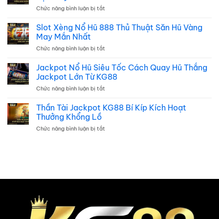
Hoàng
Chức năng bình luận bị tắt
ở
Gia
Lộc
Chiến
Phát
Slot Xèng Nổ Hũ 888 Thủ Thuật Săn Hũ Vàng
Lược
Nổ
Quay
May Mắn Nhất
Hũ
Hũ
Chức năng bình luận bị tắt
ở
79
Quý
Slot
Mẹo
Tộc
Xèng
Jackpot Nổ Hũ Siêu Tốc Cách Quay Hũ Thắng
Chơi
Trúng
Nổ
Thông
Jackpot Lớn Từ KG88
Khủng
Hũ
Minh
Chức năng bình luận bị tắt
ở
888
Nhận
Jackpot
Thủ
Lộc
Nổ
Thần Tài Jackpot KG88 Bí Kíp Kích Hoạt
Thuật
Đầy
Hũ
Săn
Thưởng Khổng Lồ
Túi
Siêu
Hũ
Chức năng bình luận bị tắt
ở
Tốc
Vàng
Thần
Cách
May
Tài
Quay
Mắn
Jackpot
Hũ
Nhất
KG88
Thắng
Bí
Jackpot
Kíp
Lớn
Kích
Từ
Hoạt
KG88
Thưởng
Khổng