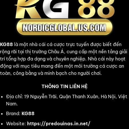
Lồ
KG88
là một nhà cái cá cược trực tuyến được biết đến
rộng rãi tại thị trường Châu Á,
cung cấp một nền tảng giải
trí tổng hợp đa dạng và chuyên nghiệp.
Nhà cái này hoạt
động với mục tiêu mang đến một môi trường cá cược
an
toàn, công bằng và minh bạch
cho người chơi.
THÔNG TIN LIÊN HỆ
Địa chỉ:
19 Nguyễn Trãi, Quận Thanh Xuân, Hà Nội, Việt
Nam.
Brand:
KG88
Website:
https://predouinas.in.net/