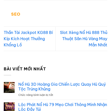
SEO
Thần Tài Jackpot KG88 Bí
Slot Xèng Nổ Hũ 888 Thủ
Kíp Kích Hoạt Thưởng
Thuật Săn Hũ Vàng May
Khổng Lồ
Mắn Nhất
BÀI VIẾT MỚI NHẤT
Nổ Hũ 3D Hoàng Gia Chiến Lược Quay Hũ Quý
Tộc Trúng Khủng
Chức năng bình luận bị tắt
ở
Nổ
Hũ
Lộc Phát Nổ Hũ 79 Mẹo Chơi Thông Minh Nhận
3D
Lộc Đầy Túi