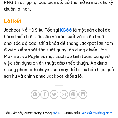
RNG thiết lập lại các biến số, có thể mở ra một chu kỳ
thuận lợi hơn.
Lời kết
Jackpot Nổ Hũ Siêu Tốc tại
KG88
là một sân chơi đòi
hỏi sự hiểu biết sâu sắc về xác suất và chiến thuật
chơi tốc độ cao. Chìa khóa để thắng Jackpot lớn nằm
ở việc kiểm soát tần suất quay, áp dụng chiến lược
Max Bet và Paylines một cách có tính toán, cùng với
việc tận dụng chiến thuật gấp thếp thuận. Áp dụng
những phân tích chuyên sâu này để tối ưu hóa hiệu quả
săn hũ và chinh phục Jackpot khổng lồ.
Bài viết này được đăng trong
Nổ Hũ
. Đánh dấu
liên kết thường trực
.