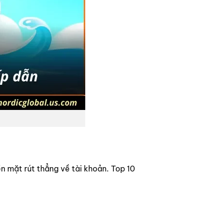
ền mặt rút thẳng về tài khoản. Top 10