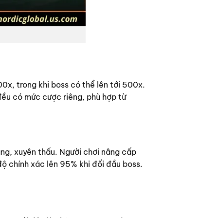
00x, trong khi boss có thể lên tới 500x.
 đều có mức cược riêng, phù hợp từ
ng, xuyên thấu. Người chơi nâng cấp
ộ chính xác lên 95% khi đối đầu boss.