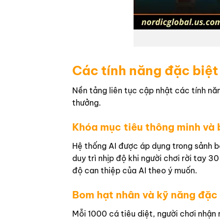
Các tính năng đặc biệ
Nền tảng liên tục cập nhật các tính n
thưởng.
Khóa mục tiêu thông minh và 
Hệ thống AI được áp dụng trong sảnh 
duy trì nhịp độ khi người chơi rời tay
độ can thiệp của AI theo ý muốn.
Bom hạt nhân và kỹ năng đặc 
Mỗi 1000 cá tiêu diệt, người chơi nhận