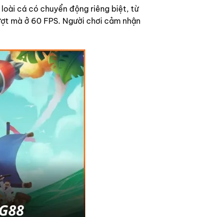
loài cá có chuyển động riêng biệt, từ
mượt mà ở 60 FPS. Người chơi cảm nhận