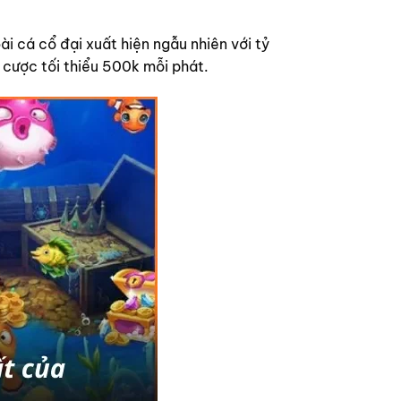
i cá cổ đại xuất hiện ngẫu nhiên với tỷ
 cược tối thiểu 500k mỗi phát.