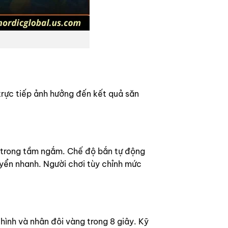
trực tiếp ảnh hưởng đến kết quả săn
t trong tầm ngắm. Chế độ bắn tự động
huyển nhanh. Người chơi tùy chỉnh mức
hình và nhân đôi vàng trong 8 giây. Kỹ