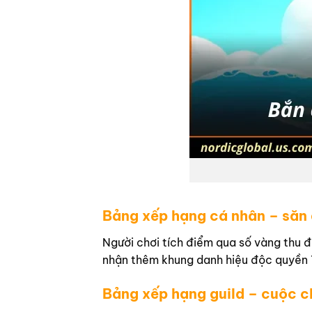
Bảng xếp hạng cá nhân – săn
Người chơi tích điểm qua số vàng thu đ
nhận thêm khung danh hiệu độc quyền 7
Bảng xếp hạng guild – cuộc c