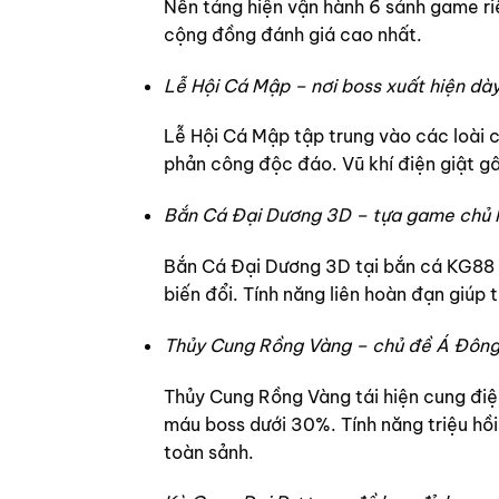
Nền tảng hiện vận hành 6 sảnh game ri
cộng đồng đánh giá cao nhất.
Lễ Hội Cá Mập – nơi boss xuất hiện dà
Lễ Hội Cá Mập tập trung vào các loài 
phản công độc đáo. Vũ khí điện giật gâ
Bắn Cá Đại Dương 3D – tựa game chủ 
Bắn Cá Đại Dương 3D tại bắn cá KG88 sở
biến đổi. Tính năng liên hoàn đạn giúp
Thủy Cung Rồng Vàng – chủ đề Á Đôn
Thủy Cung Rồng Vàng tái hiện cung điện
máu boss dưới 30%. Tính năng triệu hồi
toàn sảnh.