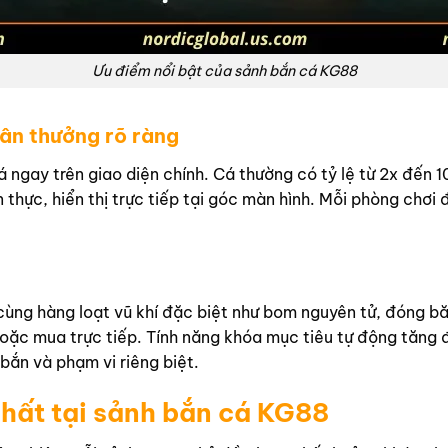
Ưu điểm nổi bật của sảnh bắn cá KG88
hân thưởng rõ ràng
á ngay trên giao diện chính. Cá thường có tỷ lệ từ 2x đến 1
n thực, hiển thị trực tiếp tại góc màn hình. Mỗi phòng chơi
ùng hàng loạt vũ khí đặc biệt như bom nguyên tử, đóng bă
ặc mua trực tiếp. Tính năng khóa mục tiêu tự động tăng đ
 bắn và phạm vi riêng biệt.
nhất tại sảnh bắn cá KG88