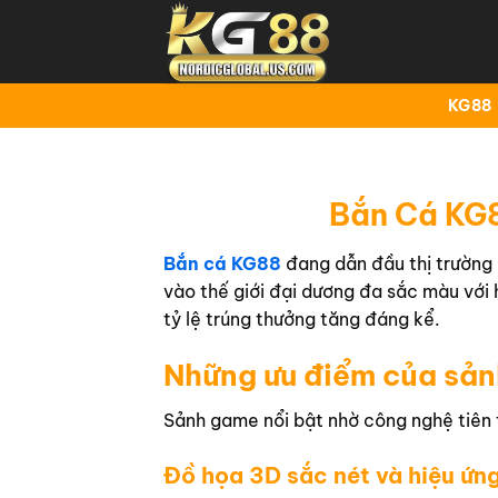
Bỏ
qua
nội
dung
KG88
Bắn Cá KG8
Bắn cá KG88
đang dẫn đầu thị trường 
vào thế giới đại dương đa sắc màu với 
tỷ lệ trúng thưởng tăng đáng kể.
Những ưu điểm của sả
Sảnh game nổi bật nhờ công nghệ tiên ti
Đồ họa 3D sắc nét và hiệu ứn