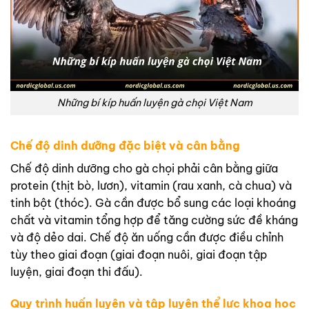
Những bí kíp huấn luyện gà chọi Việt Nam
Chế độ dinh dưỡng đặc biệt và cân bằng
Chế độ dinh dưỡng cho gà chọi phải cân bằng giữa
protein (thịt bò, lươn), vitamin (rau xanh, cà chua) và
tinh bột (thóc). Gà cần được bổ sung các loại khoáng
chất và vitamin tổng hợp để tăng cường sức đề kháng
và độ dẻo dai. Chế độ ăn uống cần được điều chỉnh
tùy theo giai đoạn (giai đoạn nuôi, giai đoạn tập
luyện, giai đoạn thi đấu).
Quy trình huấn luyện và tập luyện thể lực khoa học