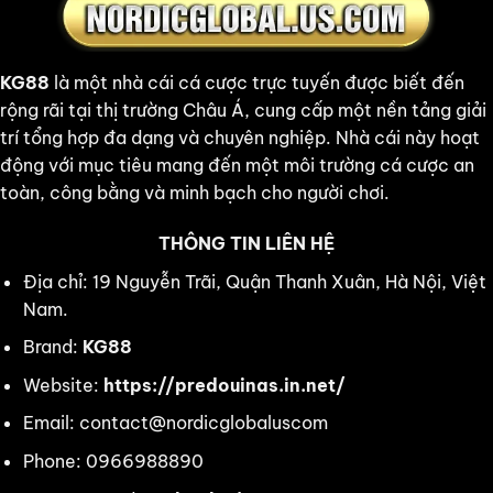
KG88
là một nhà cái cá cược trực tuyến được biết đến
rộng rãi tại thị trường Châu Á,
cung cấp một nền tảng giải
trí tổng hợp đa dạng và chuyên nghiệp.
Nhà cái này hoạt
động với mục tiêu mang đến một môi trường cá cược
an
toàn, công bằng và minh bạch
cho người chơi.
THÔNG TIN LIÊN HỆ
Địa chỉ:
19 Nguyễn Trãi, Quận Thanh Xuân, Hà Nội, Việt
Nam.
Brand:
KG88
Website:
https://predouinas.in.net/
Email: contact@nordicglobaluscom
Phone: 0966988890