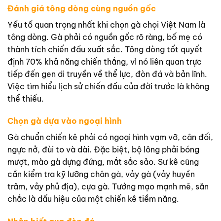
Đánh giá tông dòng cùng nguồn gốc
Yếu tố quan trọng nhất khi chọn gà chọi Việt Nam là
tông dòng. Gà phải có nguồn gốc rõ ràng, bố mẹ có
thành tích chiến đấu xuất sắc. Tông dòng tốt quyết
định 70% khả năng chiến thắng, vì nó liên quan trực
tiếp đến gen di truyền về thể lực, đòn đá và bản lĩnh.
Việc tìm hiểu lịch sử chiến đấu của đời trước là không
thể thiếu.
Chọn gà dựa vào ngoại hình
Gà chuẩn chiến kê phải có ngoại hình vạm vỡ, cân đối,
ngực nở, đùi to và dài. Đặc biệt, bộ lông phải bóng
mượt, mào gà dựng đứng, mắt sắc sảo. Sư kê cũng
cần kiểm tra kỹ lưỡng chân gà, vảy gà (vảy huyền
trâm, vảy phủ địa), cựa gà. Tướng mạo mạnh mẽ, săn
chắc là dấu hiệu của một chiến kê tiềm năng.