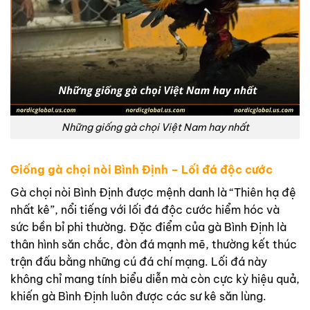
Những giống gà chọi Việt Nam hay nhất
Giống gà chọi nòi Bình Định – Lối đá độc cước
Gà chọi nòi Bình Định được mệnh danh là “Thiên hạ đệ
nhất kê”, nổi tiếng với lối đá độc cước hiểm hóc và
sức bền bỉ phi thường. Đặc điểm của gà Bình Định là
thân hình săn chắc, đòn đá mạnh mẽ, thường kết thúc
trận đấu bằng những cú đá chí mạng. Lối đá này
không chỉ mang tính biểu diễn mà còn cực kỳ hiệu quả,
khiến gà Bình Định luôn được các sư kê săn lùng.