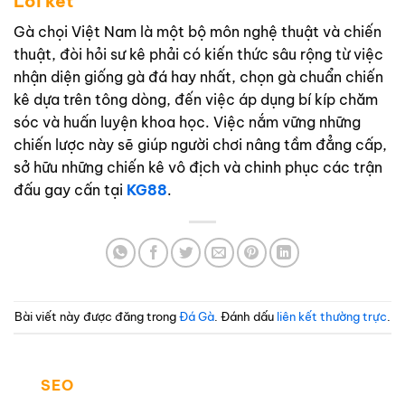
Lời kết
Gà chọi Việt Nam là một bộ môn nghệ thuật và chiến
thuật, đòi hỏi sư kê phải có kiến thức sâu rộng từ việc
nhận diện giống gà đá hay nhất, chọn gà chuẩn chiến
kê dựa trên tông dòng, đến việc áp dụng bí kíp chăm
sóc và huấn luyện khoa học. Việc nắm vững những
chiến lược này sẽ giúp người chơi nâng tầm đẳng cấp,
sở hữu những chiến kê vô địch và chinh phục các trận
đấu gay cấn tại
KG88
.
Bài viết này được đăng trong
Đá Gà
. Đánh dấu
liên kết thường trực
.
SEO