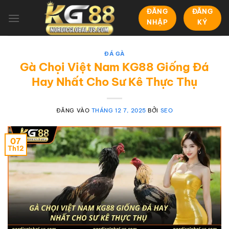
Bỏ
ĐĂNG
ĐĂNG
qua
NHẬP
KÝ
nội
dung
ĐÁ GÀ
Gà Chọi Việt Nam KG88 Giống Đá
Hay Nhất Cho Sư Kê Thực Thụ
ĐĂNG VÀO
THÁNG 12 7, 2025
BỞI
SEO
07
Th12